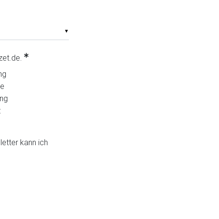
▼
zet.de.
ng
se
ung
:
etter kann ich